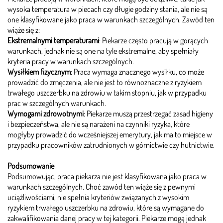
wysoka temperatura w piecach czy długie godziny stania, ale nie są
one klasyfikowane jako praca w warunkach szczególnych. Zawód ten
wiąże się z:
Ekstremalnymi temperaturami
: Piekarze często pracują w gorących
warunkach, jednak nie są one na tyle ekstremalne, aby spełniały
kryteria pracy w warunkach szczególnych.
Wysiłkiem fizycznym
: Praca wymaga znacznego wysiłku, co może
prowadzić do zmęczenia, ale nie jest to równoznaczne z ryzykiem
trwałego uszczerbku na zdrowiu w takim stopniu, jak w przypadku
prac w szczególnych warunkach.
Wymogami zdrowotnymi
: Piekarze muszą przestrzegać zasad higieny
i bezpieczeństwa, ale nie są narażeni na czynniki ryzyka, które
mogłyby prowadzić do wcześniejszej emerytury, jak ma to miejsce w
przypadku pracowników zatrudnionych w górnictwie czy hutnictwie
.
Podsumowanie
Podsumowując, praca piekarza nie jest klasyfikowana jako praca w
warunkach szczególnych. Choć zawód ten wiąże się z pewnymi
uciążliwościami, nie spełnia kryteriów związanych z wysokim
ryzykiem trwałego uszczerbku na zdrowiu, które są wymagane do
zakwalifikowania danej pracy w tej kategorii. Piekarze mogą jednak