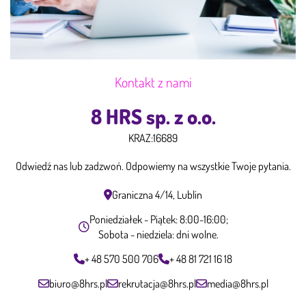
Kontakt z nami
8 HRS sp. z o.o.
KRAZ:
16689
Odwiedź nas lub zadzwoń. Odpowiemy na wszystkie Twoje pytania.
Graniczna 4/14, Lublin
Poniedziałek - Piątek: 8:00-16:00;
Sobota - niedziela: dni wolne.
+ 48 570 500 706
+ 48 81 721 16 18
biuro@8hrs.pl
rekrutacja@8hrs.pl
media@8hrs.pl