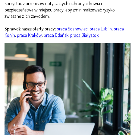
korzystać z przepisów dotyczących ochrony zdrowia i
bezpieczeństwa w miejscu pracy, aby zminimalizować ryzyko
związane z ich zawodem.
Sprawdź nasze oferty pracy:
praca Sosnowiec
,
praca Lublin
,
praca
Konin
,
praca Kraków
,
praca Gdańsk
,
praca Białystok