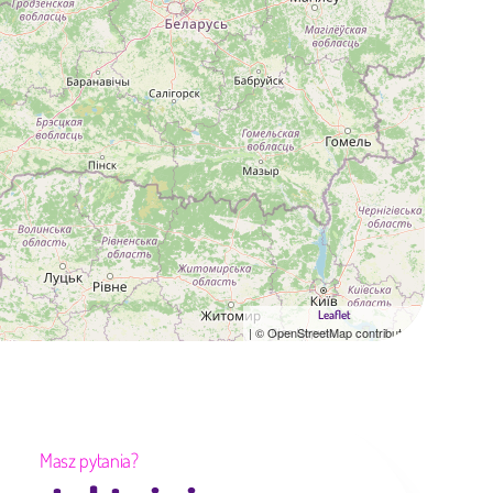
Leaflet
| © OpenStreetMap contributors
Masz pytania?