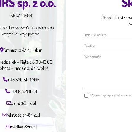
RS sp. z o.o.
Sk
KRAZ:
16689
Skontaktuj się z n
i 
ź nas lub zadzwoń. Odpowiemy na
wszystkie Twoje pytania.
Graniczna 4/14, Lublin
iedziałek - Piątek: 8:00-16:00;
obota - niedziela: dni wolne.
+ 48 570 500 706
+ 48 81 721 16 18
Wyrażam zgodę na przetwarzanie 
biuro@8hrs.pl
rekrutacja@8hrs.pl
media@8hrs.pl