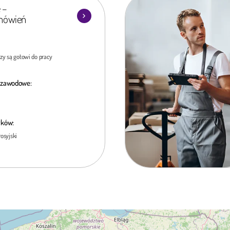
 –
mówień
zy są gotowi do pracy
 zawodowe:
yków:
rosyjski