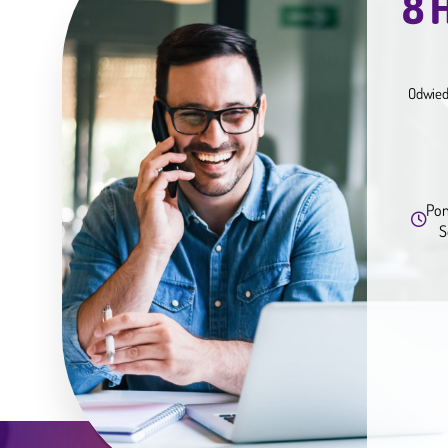
8 H
Odwied
Pon
S