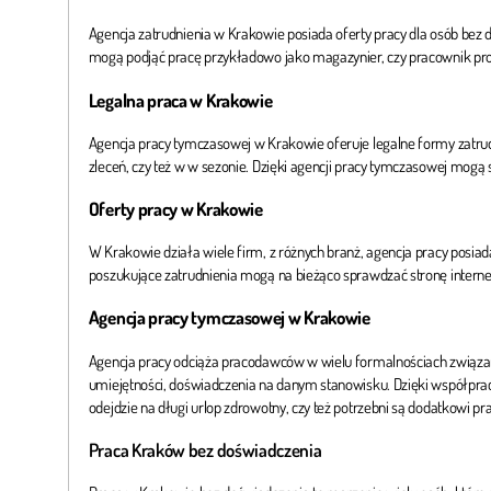
Agencja zatrudnienia w Krakowie posiada oferty pracy dla osób b
mogą podjąć pracę przykładowo jako magazynier, czy pracownik pro
Legalna praca w Krakowie
Agencja pracy tymczasowej w Krakowie oferuje legalne formy zatrudn
zleceń, czy też w w sezonie. Dzięki agencji pracy tymczasowej mogą
Oferty pracy w Krakowie
W Krakowie działa wiele firm, z różnych branż, agencja pracy posiad
poszukujące zatrudnienia mogą na bieżąco sprawdzać stronę internet
Agencja pracy tymczasowej w Krakowie
Agencja pracy odciąża pracodawców w wielu formalnościach związan
umiejętności, doświadczenia na danym stanowisku. Dzięki współprac
odejdzie na długi urlop zdrowotny, czy też potrzebni są dodatkowi pr
Praca Kraków bez doświadczenia