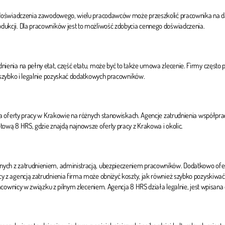
ez doświadczenia zawodowego, wielu pracodawców może przeszkolić pracownika na d
dukcji. Dla pracowników jest to możliwość zdobycia cennego doświadczenia.
ienia na pełny etat, część etatu, może być to także umowa zlecenie. Firmy często 
 szybko i legalnie pozyskać dodatkowych pracowników.
a oferty pracy w Krakowie na różnych stanowiskach. Agencje zatrudnienia współprac
ową 8 HRS, gdzie znajdą najnowsze oferty pracy z Krakowa i okolic.
ych z zatrudnieniem, administracją, ubezpieczeniem pracowników. Dodatkowo oferu
y z agencją zatrudnienia firma może obniżyć koszty, jak również szybko pozyskiwa
acownicy w związku z pilnym zleceniem. Agencja 8 HRS działa legalnie, jest wpisana 