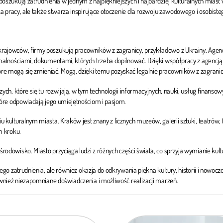
szukują zatrudnienia w jednym z najpiękniejszych i najbardziej kulturalnych miast w
ka pracy, ale także stwarza inspirujące otoczenie dla rozwoju zawodowego i osobiste
ajowców, firmy poszukują pracowników z zagranicy, przykładowo z Ukrainy. Agencja
rmalnościami, dokumentami, których trzeba dopilnować. Dzięki współpracy z agenc
e mogą się zmieniać. Mogą, dzięki temu pozyskać legalnie pracowników z zagranic
h, które się tu rozwijają, w tym technologii informacyjnych, nauki, usług finansowych,
tóre odpowiadają jego umiejętnościom i pasjom.
kulturalnym miasta. Kraków jest znany z licznych muzeów, galerii sztuki, teatrów, f
m kroku.
odowisko. Miasto przyciąga ludzi z różnych części świata, co sprzyja wymianie kul
ego zatrudnienia, ale również okazja do odkrywania piękna kultury, historii i nowocz
ównież niezapomniane doświadczenia i możliwość realizacji marzeń.