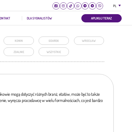
PL
ONTAKT
DLA SYGNALISTÓW
APLIKUJ TERAZ
KONIN
GDAŃSK
WROCŁAW
ZDALNIE
WSZYSTKIE
wie mogą dotyczyć różnych branż, etatów, może być to także
nie, wyręcza pracodawcę w wielu formalnościach, co jest bardzo