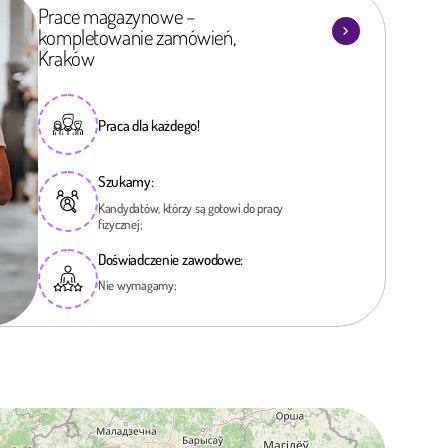
Prace magazynowe –
kompletowanie zamówień,
Kraków
Praca dla każdego!
Szukamy:
Kandydatów, którzy są gotowi do pracy
fizycznej;
Doświadczenie zawodowe:
Nie wymagamy;