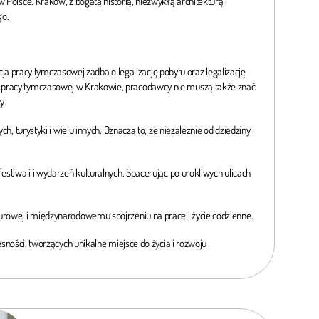
 Polsce. Kraków, z bogatą historią, niezwykłą architekturą i
go.
 pracy tymczasowej zadba o legalizację pobytu oraz legalizację
ją pracy tymczasowej w Krakowie, pracodawcy nie muszą także znać
y.
 turystyki i wielu innych. Oznacza to, że niezależnie od dziedziny i
estiwali i wydarzeń kulturalnych. Spacerując po urokliwych ulicach
turowej i międzynarodowemu spojrzeniu na pracę i życie codzienne.
esności, tworzących unikalne miejsce do życia i rozwoju