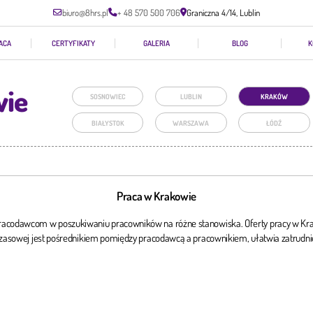
biuro@8hrs.pl
+ 48 570 500 706
Graniczna 4/14, Lublin
ACA
CERTYFIKATY
GALERIA
BLOG
K
wie
SOSNOWIEC
LUBLIN
KRAKÓW
BIAŁYSTOK
WARSZAWA
ŁÓDŹ
Praca w Krakowie
codawcom w poszukiwaniu pracowników na różne stanowiska. Oferty pracy w Krako
asowej jest pośrednikiem pomiędzy pracodawcą a pracownikiem, ułatwia zatrudnie