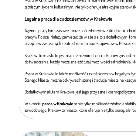
Praca w Krakowie bez doświadczenia to marzenie wielu osób, które po
tętniącym życiem kulturalnym, nie tylko oferuje atrakcyjne stanowis
Legalna praca dla cudzoziemców w Krakowie
Agencja pracy tymczasowej może pośredniczyć w zatrudnieniu obcokr
pracy w Polsce. Należy pamiętać, że wiąże się to z dodatkowymi fo
przepisów związanych z zatrudnieniem obcokrajowców w Polsce, któr
Kraków, to miasto to jest znane z różnorodności sektorów gospodarczyc
doświadczenia, każdy może znaleźć tutaj możliwości zatrudnienia, k
Praca w Krakowie to także możliwość uczestniczenia w bogatym życiu 
Starego Miasta, można odkrywać historię i tradycje miasta na każdy
Dodatkowym atutem Krakowa jest jego przyjazne i kosmopolityczne śr
W skrócie,
praca w Krakowie
to nie tylko możliwość zdobycia stabiln
zawodowego. Kraków to miasto, które oferuje nie tylko pracę, ale r