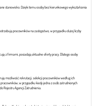
ane stanowisko. Dzięki temu osoby bez kierunkowego wykształcenia
potrzebują pracowników na zastępstwo, w przypadku dużej liczby
ują z firmami, posiadają aktualne oferty pracy. Dlatego osoby
ją możliwość rekrutacji, selekcji pracowników według ich
ć pracowników, w przypadku kiedy jedna z osób zatrudnionych
do Rejestru Agencji Zatrudnienia.