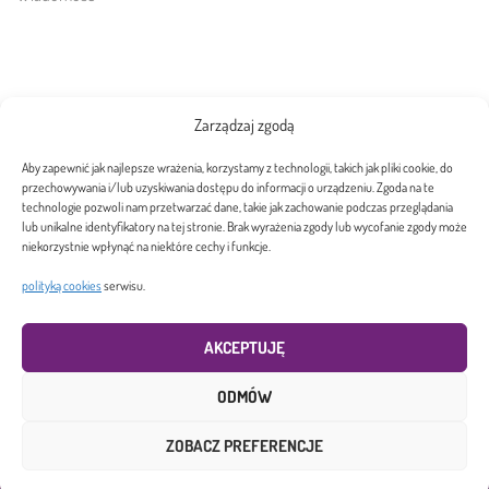
Zarządzaj zgodą
Wyrażam zgodę na przetwarzanie moich danych osobowych
zgodnie z
polityką cookies
serwisu
Aby zapewnić jak najlepsze wrażenia, korzystamy z technologii, takich jak pliki cookie, do
przechowywania i/lub uzyskiwania dostępu do informacji o urządzeniu. Zgoda na te
technologie pozwoli nam przetwarzać dane, takie jak zachowanie podczas przeglądania
WYŚLIJ WIADOMOŚĆ
lub unikalne identyfikatory na tej stronie. Brak wyrażenia zgody lub wycofanie zgody może
niekorzystnie wpłynąć na niektóre cechy i funkcje.
polityką cookies
serwisu.
AKCEPTUJĘ
ODMÓW
Copyright 2026. 8HRS Sp. z o.o. Wszelkie prawa zastrzeżone. | Projekt i
ZOBACZ PREFERENCJE
realizacja
RSO.PL
|
Polityka prywatności