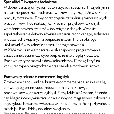
Specjaliści IT i wsparcie techniczne
W dobie rosnącej cyfryzacji i automatyzacji, specjaliści IT są jednymi z
najbardziej poszukiwanych pracowników na rynku, także w sektorze
pracy tymczasowej. Firmy coraz częściej zatrudniają tymczasowych
pracowników IT do realizacji konkretnych projektów, takich jak
wdrażanie nowych systemów czy migracje danych. Wysokie
zapotrzebowanie dotyczy również wsparcia technicznego, zwłaszcza
w obszarach związanych z bezpieczeństwem IT oraz obsługą
użytkowników w zakresie sprzętu i oprogramowania.
W 2024 roku, umiejętności takie jak znajomość programowania,
zarządzanie sieciami czy cyberbezpieczeństwo będą kluczowe.
Pracownicy tymczasowi z doświadczeniem w IT mogą liczyć na
konkurencyjne wynagrodzenie oraz szerokie możliwości rozwoju.
Pracownicy sektora e-commerce i logistyki
Z rozwojem handlu online, branża e-commerce nadal rośnie w siłę,
co tworzy ogromne zapotrzebowanie na tymczasowych
pracowników w obszarze logistyki. Firmy takie jak Amazon, Zalando
czy Allegro intensywnie zatrudniają osoby do magazynów, pakowania
i dystrybucji towarów, zwłaszcza w okresach wzmożonej aktywności,
takich jak Black Friday czy okres świąteczny.
Oprócz pracy fizycznej, w e-commerce rośnie zapotrzebowanie na