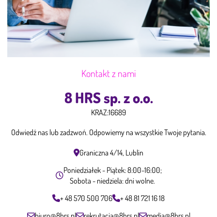
Kontakt z nami
8 HRS sp. z o.o.
KRAZ:
16689
Odwiedź nas lub zadzwoń. Odpowiemy na wszystkie Twoje pytania.
Graniczna 4/14, Lublin
Poniedziałek - Piątek: 8:00-16:00;
Sobota - niedziela: dni wolne.
+ 48 570 500 706
+ 48 81 721 16 18
biuro@8hrs.pl
rekrutacja@8hrs.pl
media@8hrs.pl