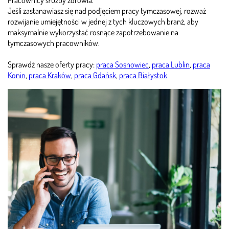
Jeśli zastanawiasz się nad podjęciem pracy tymczasowej, rozważ
rozwijanie umiejętności w jednej z tych kluczowych branż, aby
maksymalnie wykorzystać rosnące zapotrzebowanie na
tymczasowych pracowników.
Sprawdź nasze oferty pracy:
praca Sosnowiec
,
praca Lublin
,
praca
Konin
,
praca Kraków
,
praca Gdańsk
,
praca Białystok