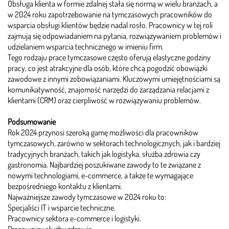
Obsługa klienta w formie zdalnej stała się normą w wielu branżach, a
w 2024 roku zapotrzebowanie na tymczasowych pracowników do
wsparcia obsługi klientów będzie nadal rosło. Pracownicy w tej roli
zajmują się odpowiadaniem na pytania, rozwiązywaniem problemów i
udzielaniem wsparcia technicznego w imieniu firm.
Tego rodzaju prace tymczasowe często oferują elastyczne godziny
pracy, co jest atrakcyjne dla osób, które chcą pogodzić obowiązki
zawodowe z innymi zobowiązaniami. Kluczowymi umiejętnościami są
komunikatywność, znajomość narzędzi do zarządzania relacjami z
klientami (CRM) oraz cierpliwość w rozwiązywaniu problemów.
Podsumowanie
Rok 2024 przynosi szeroką gamę możliwości dla pracowników
tymczasowych, zarówno w sektorach technologicznych, jak i bardziej
tradycyjnych branżach, takich jak logistyka, służba zdrowia czy
gastronomia. Najbardziej poszukiwane zawody to te związane z
nowymi technologiami, e-commerce, a także te wymagające
bezpośredniego kontaktu z klientami.
Najważniejsze zawody tymczasowe w 2024 roku to:
Specjaliści IT i wsparcie techniczne.
Pracownicy sektora e-commerce i logistyki.
Pracownicy służby zdrowia.