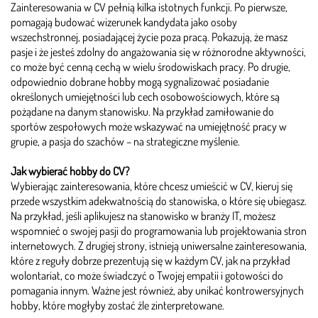
Zainteresowania w CV pełnią kilka istotnych funkcji. Po pierwsze,
pomagają budować wizerunek kandydata jako osoby
wszechstronnej, posiadającej życie poza pracą. Pokazują, że masz
pasje i że jesteś zdolny do angażowania się w różnorodne aktywności,
co może być cenną cechą w wielu środowiskach pracy. Po drugie,
odpowiednio dobrane hobby mogą sygnalizować posiadanie
określonych umiejętności lub cech osobowościowych, które są
pożądane na danym stanowisku. Na przykład zamiłowanie do
sportów zespołowych może wskazywać na umiejętność pracy w
grupie, a pasja do szachów – na strategiczne myślenie.
Jak wybierać hobby do CV?
Wybierając zainteresowania, które chcesz umieścić w CV, kieruj się
przede wszystkim adekwatnością do stanowiska, o które się ubiegasz.
Na przykład, jeśli aplikujesz na stanowisko w branży IT, możesz
wspomnieć o swojej pasji do programowania lub projektowania stron
internetowych. Z drugiej strony, istnieją uniwersalne zainteresowania,
które z reguły dobrze prezentują się w każdym CV, jak na przykład
wolontariat, co może świadczyć o Twojej empatii i gotowości do
pomagania innym. Ważne jest również, aby unikać kontrowersyjnych
hobby, które mogłyby zostać źle zinterpretowane.