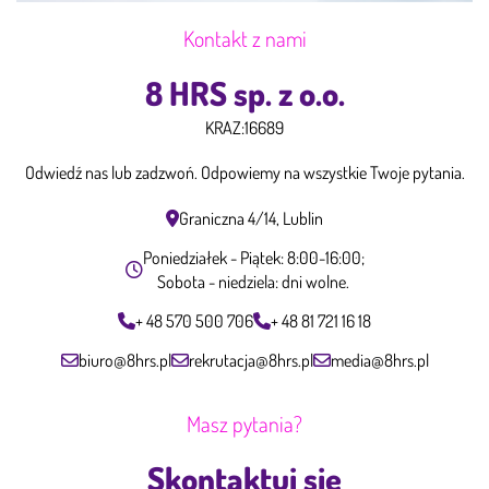
Kontakt z nami
8 HRS sp. z o.o.
KRAZ:
16689
Odwiedź nas lub zadzwoń. Odpowiemy na wszystkie Twoje pytania.
Graniczna 4/14, Lublin
Poniedziałek - Piątek: 8:00-16:00;
Sobota - niedziela: dni wolne.
+ 48 570 500 706
+ 48 81 721 16 18
biuro@8hrs.pl
rekrutacja@8hrs.pl
media@8hrs.pl
Masz pytania?
Skontaktuj się