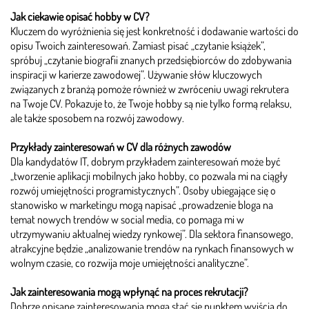
Jak ciekawie opisać hobby w CV?
Kluczem do wyróżnienia się jest konkretność i dodawanie wartości do
opisu Twoich zainteresowań. Zamiast pisać „czytanie książek”,
spróbuj „czytanie biografii znanych przedsiębiorców do zdobywania
inspiracji w karierze zawodowej”. Używanie słów kluczowych
związanych z branżą pomoże również w zwróceniu uwagi rekrutera
na Twoje CV. Pokazuje to, że Twoje hobby są nie tylko formą relaksu,
ale także sposobem na rozwój zawodowy.
Przykłady zainteresowań w CV dla różnych zawodów
Dla kandydatów IT, dobrym przykładem zainteresowań może być
„tworzenie aplikacji mobilnych jako hobby, co pozwala mi na ciągły
rozwój umiejętności programistycznych”. Osoby ubiegające się o
stanowisko w marketingu mogą napisać „prowadzenie bloga na
temat nowych trendów w social media, co pomaga mi w
utrzymywaniu aktualnej wiedzy rynkowej”. Dla sektora finansowego,
atrakcyjne będzie „analizowanie trendów na rynkach finansowych w
wolnym czasie, co rozwija moje umiejętności analityczne”.
Jak zainteresowania mogą wpłynąć na proces rekrutacji?
Dobrze opisane zainteresowania mogą stać się punktem wyjścia do