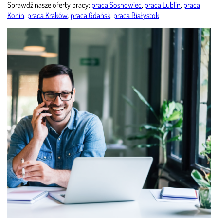
Sprawdź nasze oferty pracy:
praca Sosnowiec
,
praca Lublin
,
praca
Konin
,
praca Kraków
,
praca Gdańsk
,
praca Białystok