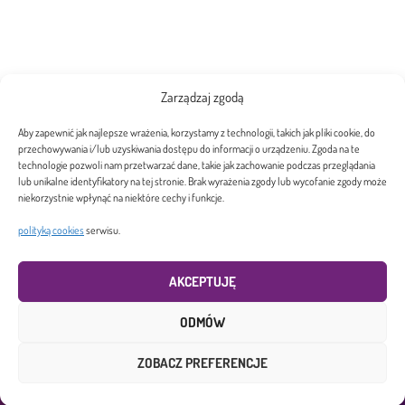
Zarządzaj zgodą
Wyrażam zgodę na przetwarzanie moich danych osobowych
zgodnie z
polityką cookies
serwisu
Aby zapewnić jak najlepsze wrażenia, korzystamy z technologii, takich jak pliki cookie, do
przechowywania i/lub uzyskiwania dostępu do informacji o urządzeniu. Zgoda na te
technologie pozwoli nam przetwarzać dane, takie jak zachowanie podczas przeglądania
WYŚLIJ WIADOMOŚĆ
lub unikalne identyfikatory na tej stronie. Brak wyrażenia zgody lub wycofanie zgody może
niekorzystnie wpłynąć na niektóre cechy i funkcje.
polityką cookies
serwisu.
AKCEPTUJĘ
ODMÓW
Copyright 2026. 8HRS Sp. z o.o. Wszelkie prawa zastrzeżone. | Projekt i
ZOBACZ PREFERENCJE
realizacja
RSO.PL
|
Polityka prywatności