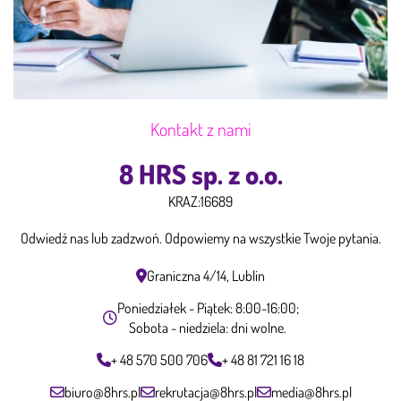
Kontakt z nami
8 HRS sp. z o.o.
KRAZ:
16689
Odwiedź nas lub zadzwoń. Odpowiemy na wszystkie Twoje pytania.
Graniczna 4/14, Lublin
Poniedziałek - Piątek: 8:00-16:00;
Sobota - niedziela: dni wolne.
+ 48 570 500 706
+ 48 81 721 16 18
biuro@8hrs.pl
rekrutacja@8hrs.pl
media@8hrs.pl