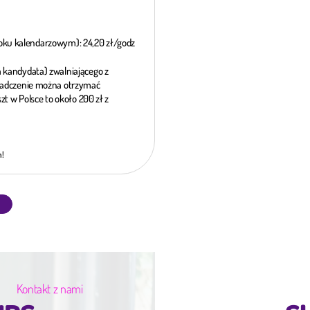
 roku kalendarzowym): 24,20 zł/godz
 kandydata) zwalniającego z
wiadczenie można otrzymać
zt w Polsce to około 200 zł z
!
Kontakt z nami