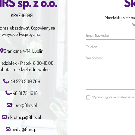
RS sp. z o.o.
Sk
KRAZ:
16689
Skontaktuj się z n
i 
ź nas lub zadzwoń. Odpowiemy na
wszystkie Twoje pytania.
Graniczna 4/14, Lublin
iedziałek - Piątek: 8:00-16:00;
obota - niedziela: dni wolne.
+ 48 570 500 706
+ 48 81 721 16 18
Wyrażam zgodę na przetwarzanie 
biuro@8hrs.pl
rekrutacja@8hrs.pl
media@8hrs.pl