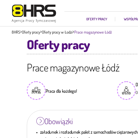
OFERTY PRACY
WSPÓŁPR
8HRS
Oferty pracy
Oferty pracy w Łodzi
Prace magazynowe Łódź
Oferty pracy
Prace magazynowe Łódź
D
Praca dla każdego!
D
Obowiązki
załadunek i rozładunek palet z samochodów ciężarowych