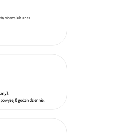
żą roboczą lub u nas
czny);
powyżej 8 godzin dziennie;