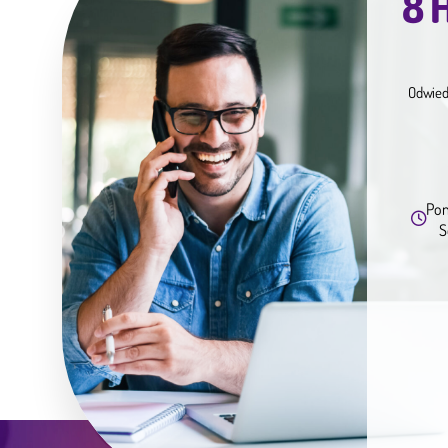
8 H
Odwied
Pon
S