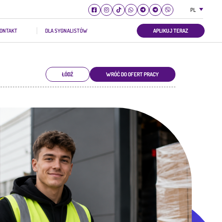
PL
ONTAKT
DLA SYGNALISTÓW
APLIKUJ TERAZ
ŁÓDŹ
WRÓĆ DO OFERT PRACY