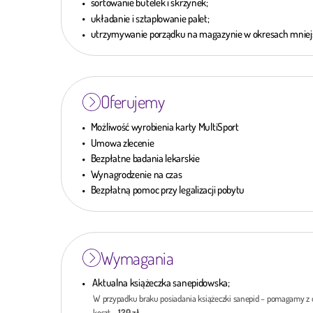
sortowanie butelek i skrzynek;
układanie i sztaplowanie palet;
utrzymywanie porządku na magazynie w okresach mniejs
Oferujemy
Możliwość wyrobienia karty MultiSport
Umowa zlecenie
Bezpłatne badania lekarskie
Wynagrodzenie na czas
Bezpłatną pomoc przy legalizacji pobytu
Wymagania
Aktualna książeczka sanepidowska;
W przypadku braku posiadania książeczki sanepid – pomagamy z o
koszt –
120 zł