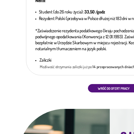
Netto:
Student (do 26 roku życia):
33,50 /godz
Rezydent Polski (przebywa w Polsce dłużej niż 183 dni w
*Zaświadczenie rezydenta podatkowego (kraju pochodzenia
podwójnego opodatkowania (Konwencja z 12.01.1993). Zaś
bezpłatnie w Urzędzie Skarbowym w miejscu rejestracji. Kos
notarialnym tłumaczeniem na język polski.
Zaliczki
Możliwość otrzymania zaliczki już po
14 przepracowanych dniach
WRÓĆ DO OFERT PRACY