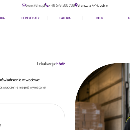
biuro@8hrs.pl
+ 48 570 500 706
Graniczna 4/14, Lublin
ACA
CERTYFIKATY
GALERIA
BLOG
K
Lokalizacja:
Łódź
oświadczenie zawodowe:
oświadczenie nie jest wymagane!
;