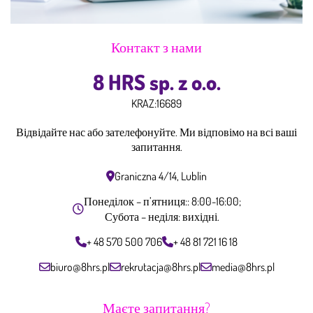
Контакт з нами
8 HRS sp. z o.o.
KRAZ:
16689
Відвідайте нас або зателефонуйте. Ми відповімо на всі ваші
запитання.
Graniczna 4/14, Lublin
Понеділок – п’ятниця:: 8:00-16:00;
Субота – неділя: вихідні.
+ 48 570 500 706
+ 48 81 721 16 18
biuro@8hrs.pl
rekrutacja@8hrs.pl
media@8hrs.pl
Маєте запитання?