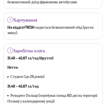
безкоштовний доїзд фірмовими автобусами
Харчування
На відділі FRESH
надається безкоштовний обід (раз на
зміну).
Заробітна плата
31,40 – 45,67 зл/год (брутто)
Нетто:
Студент (до 26 років):
31,40 – 45,67 зл/год
Резидент Польщі (перебуває понад 183 дні на території
Польщі у календарному році):