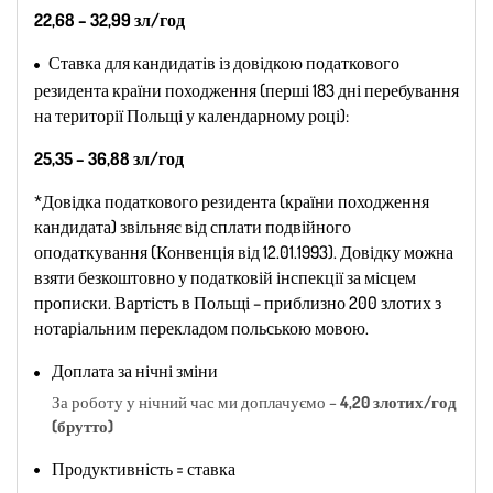
22,68 – 32,99 зл/год
Ставка для кандидатів із довідкою податкового
резидента країни походження (перші 183 дні перебування
на території Польщі у календарному році):
25,35 – 36,88 зл/год
*Довідка податкового резидента (країни походження
кандидата) звільняє від сплати подвійного
оподаткування (Конвенція від 12.01.1993). Довідку можна
взяти безкоштовно у податковій інспекції за місцем
прописки. Вартість в Польщі – приблизно 200 злотих з
нотаріальним перекладом польською мовою.
Доплата за нічні зміни
За роботу у нічний час ми доплачуємо –
4,20 злотих/год
(брутто)
Продуктивність = ставка