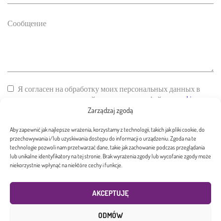
Я согласен на обработку моих персональных данных в
соответствии с политикой использования файлов
cookie
сайта
Zarządzaj zgodą
Aby zapewnić jak najlepsze wrażenia, korzystamy z technologii, takich jak pliki cookie, do
ОТПРАВИТЬ СООБЩЕНИЕ
przechowywania i/lub uzyskiwania dostępu do informacji o urządzeniu. Zgoda na te
technologie pozwoli nam przetwarzać dane, takie jak zachowanie podczas przeglądania
lub unikalne identyfikatory na tej stronie. Brak wyrażenia zgody lub wycofanie zgody może
niekorzystnie wpłynąć na niektóre cechy i funkcje.
AKCEPTUJĘ
ODMÓW