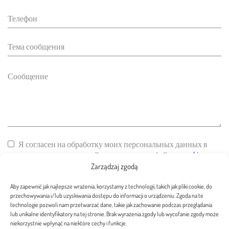
Я согласен на обработку моих персональных данных в
соответствии с политикой использования файлов
cookie
сайта
Zarządzaj zgodą
Aby zapewnić jak najlepsze wrażenia, korzystamy z technologii, takich jak pliki cookie, do
ОТПРАВИТЬ СООБЩЕНИЕ
przechowywania i/lub uzyskiwania dostępu do informacji o urządzeniu. Zgoda na te
technologie pozwoli nam przetwarzać dane, takie jak zachowanie podczas przeglądania
lub unikalne identyfikatory na tej stronie. Brak wyrażenia zgody lub wycofanie zgody może
niekorzystnie wpłynąć na niektóre cechy i funkcje.