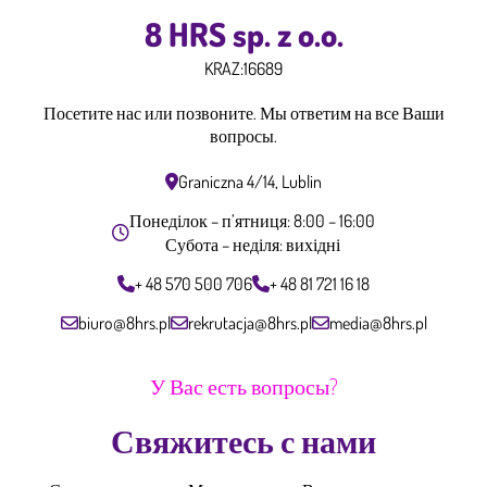
8 HRS sp. z o.o.
KRAZ:
16689
Посетите нас или позвоните. Мы ответим на все Ваши
вопросы.
Graniczna 4/14, Lublin
Понеділок – п’ятниця: 8:00 – 16:00
Субота – неділя: вихідні
+ 48 570 500 706
+ 48 81 721 16 18
biuro@8hrs.pl
rekrutacja@8hrs.pl
media@8hrs.pl
У Вас есть вопросы?
Свяжитесь с нами