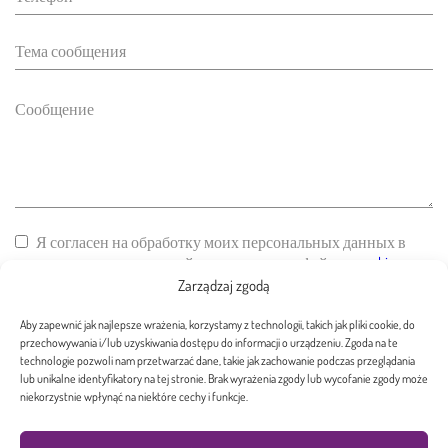
Я согласен на обработку моих персональных данных в
соответствии с политикой использования файлов
cookie
сайта
Zarządzaj zgodą
ОТПРАВИТЬ СООБЩЕНИЕ
Aby zapewnić jak najlepsze wrażenia, korzystamy z technologii, takich jak pliki cookie, do
przechowywania i/lub uzyskiwania dostępu do informacji o urządzeniu. Zgoda na te
technologie pozwoli nam przetwarzać dane, takie jak zachowanie podczas przeglądania
lub unikalne identyfikatory na tej stronie. Brak wyrażenia zgody lub wycofanie zgody może
niekorzystnie wpłynąć na niektóre cechy i funkcje.