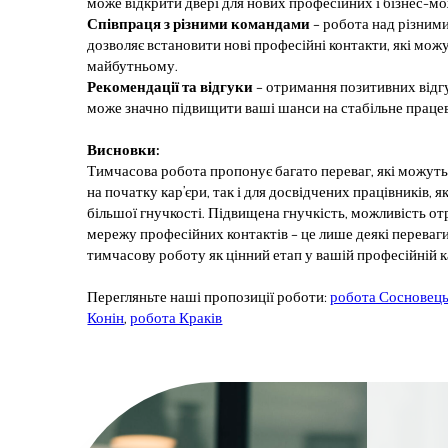
може відкрити двері для нових професійних і бізнес-м
Співпраця з різними командами
– робота над різним
дозволяє встановити нові професійні контакти, які мож
майбутньому.
Рекомендації та відгуки
– отримання позитивних відгу
може значно підвищити ваші шанси на стабільне праце
Висновки:
Тимчасова робота пропонує багато переваг, які можут
на початку кар’єри, так і для досвідчених працівників, 
більшої гнучкості. Підвищена гнучкість, можливість от
мережу професійних контактів – це лише деякі переваги
тимчасову роботу як цінний етап у вашій професійній ка
Перегляньте наші пропозиції роботи:
робота Сосновец
Конін
,
робота Краків