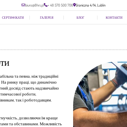
biuro@8hrs.pl
+ 48 570 500 706
Graniczna 4/14, Lublin
СЕРТИФІКАТИ
ГАЛЕРЕЯ
БЛОГ
КОНТАКТИ
оти
більна та певна, ніж традиційні
. На ринку праці, що динамічно
ітний досвід стають надзвичайно
 тимчасової роботи,
вникам, так і роботодавцям.
гнучкість, дозволяючи їм краще
тами та обставинами. Можливість