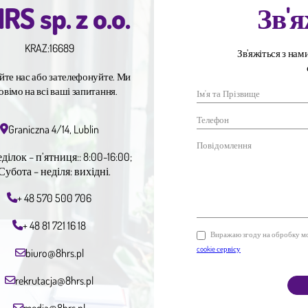
RS sp. z o.o.
Зв'я
KRAZ:
16689
Зв’яжіться з нам
йте нас або зателефонуйте. Ми
овімо на всі ваші запитання.
Graniczna 4/14, Lublin
ілок – п’ятниця:: 8:00-16:00;
Субота – неділя: вихідні.
+ 48 570 500 706
+ 48 81 721 16 18
Виражаю згоду на обробку мо
cookie сервісу
biuro@8hrs.pl
rekrutacja@8hrs.pl
media@8hrs.pl