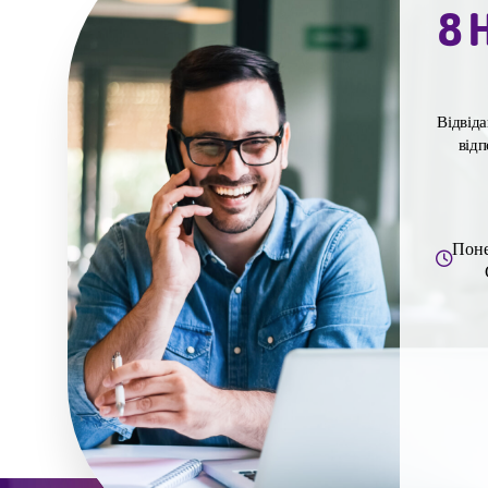
8 H
Відвіда
відп
Понед