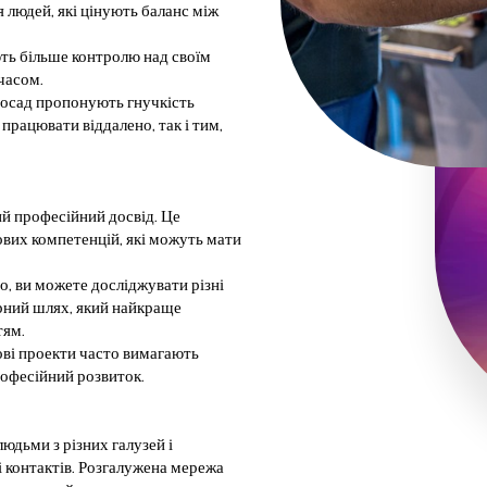
я людей, які цінують баланс між
ють більше контролю над своїм
часом.
посад пропонують гнучкість
 працювати віддалено, так і тим,
й професійний досвід. Це
ових компетенцій, які можуть мати
, ви можете досліджувати різні
єрний шлях, який найкраще
тям.
ові проекти часто вимагають
офесійний розвиток.
юдьми з різних галузей і
і контактів. Розгалужена мережа