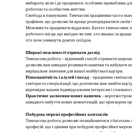
вибирати, коли і де працювати, особливо приваблива дл
роботою та особистим життям.
Свобода в плануванні. Тимчасові працівники часто ма
графіком, що дозволяє їм краще розпоряджатися своїм 
Можливість працювати віддалено. Багато тимчасових 
робочого місця, що вигідно як тим, хто вважає за краще
хто хоче уникнути довгих поїздок.
Широкі можливості отримати досвід
Тимчасова робота – відмінний спосіб отримати широки
дозволяє вам швидше розвивати навички та набувати н
вирішальне значення для вашої майбутньої кар’єри.
Різноманітність галузей і посад
– працюючи тимчасово
сектори та спеціалізації, що допоможе вам знайти кар’
відповідає вашим індивідуальним інтересам і схильнос
Практичне засвоєння нових навичок
– короткострок
швидкого набуття нових компетенцій, що прискорює пр
Побудова мережі професійних контактів
Тимчасова робота дозволяє познайомитися з багатьма л
професій, що є цінним при побудові професійної мереж