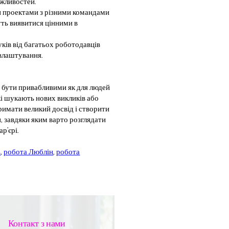
ожливостей.
и проектами з різними командами
уть виявитися цінними в
ків від багатьох роботодавців
влаштування.
ь бути привабливими як для людей
які шукають нових викликів або
римати великий досвід і створити
, завдяки яким варто розглядати
р’єрі.
ь
,
робота Люблін
,
робота
Контакт з нами