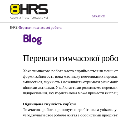
ВАКАНСІЇ
Переваги тимчасової роботи
8HRS
Blog
Переваги тимчасової роб
Хоча тимчасова робота часто сприймається як менш ста
форми зайнятості, вона має низку неочевидних переваг
змінюється, гнучкість і можливість отримати різноман
цінними активами. У цій статті ми розглянемо переваги
підкресливши, яку користь вона може принести як праці
Підвищена гнучкість кар’єри
Тимчасова робота пропонує співробітникам унікальну 
узгоджувати своє робоче життя з особистими пріорите