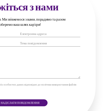
жіться з нами
и. Ми зв’яжемося з вами, порадимо та разом
оберемо ваш шлях кар’єри!
їх особистих даних відповідно до політики використання файлів
НАДІСЛАТИ ПОВІДОМЛЕННЯ