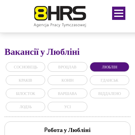
Вакансії у Любліні
СОСНОВЕЦЬ
ВРОЦЛАВ
ЛЮБЛІН
КРАКІВ
КОНІН
ГДАНСЬК
БІЛОСТОК
ВАРШАВА
ВІДДАЛЕНО
ЛОДЗЬ
УСІ
Pобота у Любліні