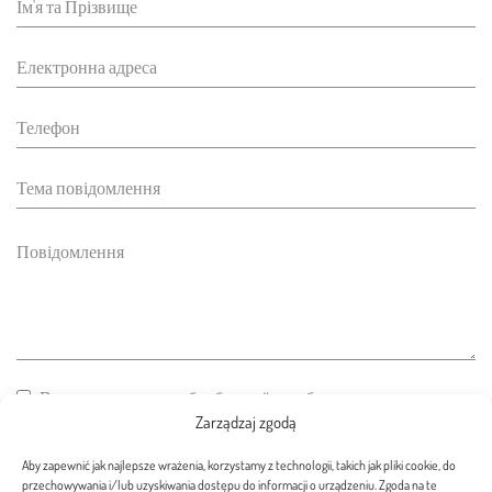
Виражаю згоду на обробку моїх особистих даних
відповідно до політики використання файлів
cookie сервісу
Zarządzaj zgodą
Aby zapewnić jak najlepsze wrażenia, korzystamy z technologii, takich jak pliki cookie, do
НАДІСЛАТИ ПОВІДОМЛЕННЯ
przechowywania i/lub uzyskiwania dostępu do informacji o urządzeniu. Zgoda na te