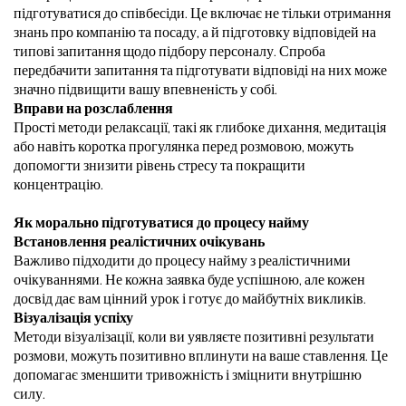
підготуватися до співбесіди. Це включає не тільки отримання
знань про компанію та посаду, а й підготовку відповідей на
типові запитання щодо підбору персоналу. Спроба
передбачити запитання та підготувати відповіді на них може
значно підвищити вашу впевненість у собі.
Вправи на розслаблення
Прості методи релаксації, такі як глибоке дихання, медитація
або навіть коротка прогулянка перед розмовою, можуть
допомогти знизити рівень стресу та покращити
концентрацію.
Як морально підготуватися до процесу найму
Встановлення реалістичних очікувань
Важливо підходити до процесу найму з реалістичними
очікуваннями. Не кожна заявка буде успішною, але кожен
досвід дає вам цінний урок і готує до майбутніх викликів.
Візуалізація успіху
Методи візуалізації, коли ви уявляєте позитивні результати
розмови, можуть позитивно вплинути на ваше ставлення. Це
допомагає зменшити тривожність і зміцнити внутрішню
силу.