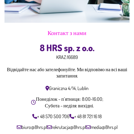
Контакт з нами
8 HRS sp. z o.o.
KRAZ:
16689
Відвідайте нас або зателефонуйте. Ми відповімо на всі ваші
запитання.
Graniczna 4/14, Lublin
Понеділок – п’ятниця:: 8:00-16:00;
Субота – неділя: вихідні.
+ 48 570 500 706
+ 48 81 721 16 18
biuro@8hrs.pl
rekrutacja@8hrs.pl
media@8hrs.pl