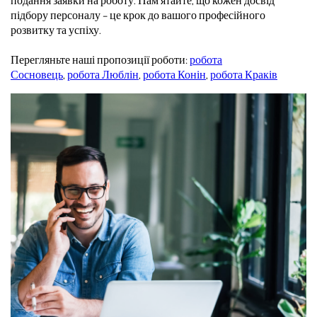
подання заявки на роботу. Пам’ятайте, що кожен досвід
підбору персоналу – це крок до вашого професійного
розвитку та успіху.
Перегляньте наші пропозиції роботи:
робота
Сосновець
,
робота Люблін
,
робота Конін
,
робота Краків