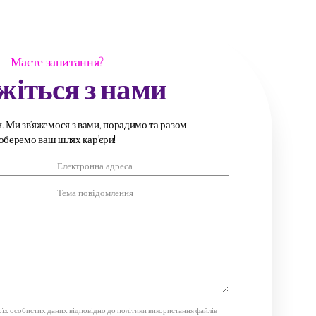
Маєте запитання?
жіться з нами
и. Ми зв’яжемося з вами, порадимо та разом
оберемо ваш шлях кар’єри!
їх особистих даних відповідно до політики використання файлів