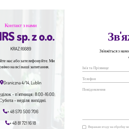
Контакт з нами
RS sp. z o.o.
Зв'я
KRAZ:
16689
Зв’яжіться з нам
йте нас або зателефонуйте. Ми
овімо на всі ваші запитання.
Graniczna 4/14, Lublin
ілок – п’ятниця:: 8:00-16:00;
Субота – неділя: вихідні.
+ 48 570 500 706
+ 48 81 721 16 18
Виражаю згоду на обробку мо