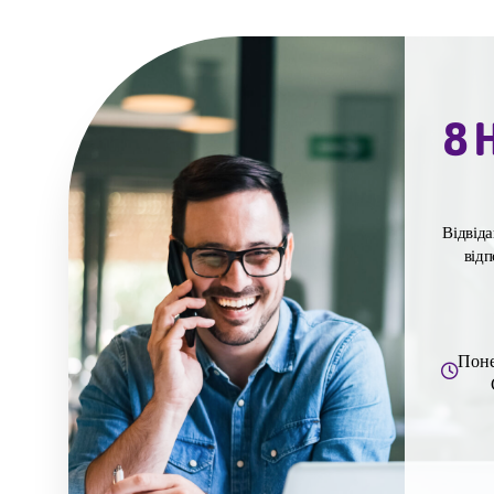
8 H
Відвіда
відп
Понед