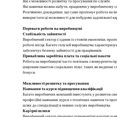
Які є можливості розвитку та просування по службі.
Які навички можна набути, працюючи у виробничому се
Розглянемо докладніше, що саме пропонує робота на в
використати ці можливості для побудови задовільної кар
Переваги роботи на виробництві
Стабільність зайнятості
Виробничий сектор є одним із стовпів економіки, пропо
робочі місця. Багато галузей виробництва характериз
забезпечує безпеку зайнятості для працівників.
Приваблива заробітна плата та соціальні пакети
Робота на виробництві часто пов’язана з конкурентос
широким пакетом соціальних пільг, таких як медичне с
бонуси.
Можливості розвитку та просування
Навчання та курси підвищення кваліфікації
Багато виробничих компаній інвестують у розвиток св
професійні навчання, курси з технічних навичок та про
шлях до спеціалізації в певних галузях виробництва.
Кар’єрні шляхи
Виробничий сектор пропонує різноманітні кар’єрні шля