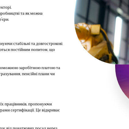
кторі.
иробництві та як можна
’єри.
нуючи стабільні та довгострокові
уються постійним попитом, що
проможною заробітною платою та
трахування, пенсійні плани чи
оїх працівників, пропонуючи
грами сертифікації. Це відкриває
хи: від початкових посад через