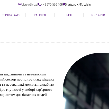
biuro@8hrs.pl
+ 48 570 500 706
Graniczna 4/14, Lublin
СЕРТИФІКАТИ
ГАЛЕРЕЯ
БЛОГ
КОНТАКТИ
ми завданнями та невеликими
ий сектор пропонує низку цікавих
 та переваг, які можуть привабити
 до гнучкості у виборі кар’єрного
варіантом для багатьох людей.