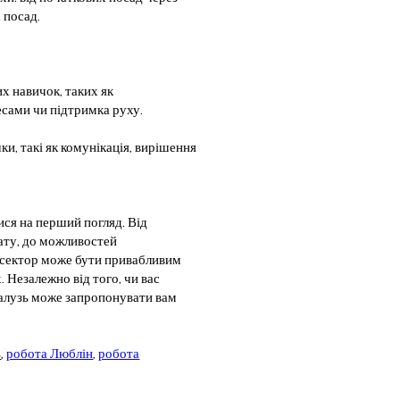
х посад.
х навичок, таких як
сами чи підтримка руху.
ки, такі як комунікація, вирішення
ися на перший погляд. Від
лату, до можливостей
й сектор може бути привабливим
 Незалежно від того, чи вас
 галузь може запропонувати вам
ь
,
робота Люблін
,
робота