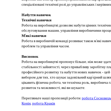
спеціалізовані технічні ролі до управлінських і керівни
Набуття навичок
Технічні навички
Робота на виробництві дозволяє набути цінних технічни
обслуговування машин, управління виробничими проце
М’які навички
Робота в виробничій команді розвиває також м’які навич
проблем та управління часом.
Висновок
Робота на виробництві пропонує більше, ніж може здат
стабільності зайнятості, через привабливу заробітну п
професійного розвитку та набуття нових навичок – це
вибором для тих, хто шукає задовільний кар’єрний шлях.
цікавить фізична робота, чи технічна роль, виробнича
розвиток та можливості, які ви шукаєте.
Перегляньте наші пропозиції роботи:
робота Сосновец
Конін
,
робота Краків