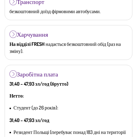
Транспорт
безкоштовний доїзд фірмовими автобусами.
Харчування
На відділі FRESH
надається безкоштовний обід (раз на
зміну).
Заробітна плата
31,40 – 47,93 зл/год (брутто)
Нетто:
Студент (до 26 років):
31,40 – 47,93 зл/год
Резидент Польщі (перебуває понад 183 дні на території