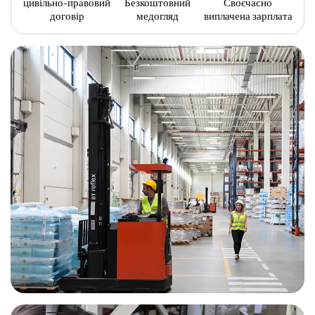
цивільно-правовий
Безкоштовний
Своєчасно
договір
медогляд
виплачена зарплата